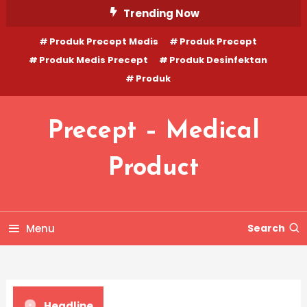
Skip
Trending Now
To
Produk Precept Medis
Produk Precept
Content
Produk Medis Precept
Produk Desinfektan
Produk
Precept – Medical
Product
Menu
Search
Headline