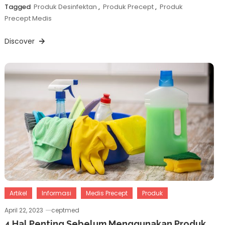
Tagged
Produk Desinfektan
,
Produk Precept
,
Produk
Precept Medis
Discover
Artikel
Informasi
Medis Precept
Produk
April 22, 2023
ceptmed
4 Hal Penting Sebelum Menggunakan Produk